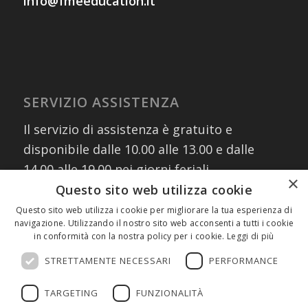
info@fmeeducation.it
SERVIZIO ASSISTENZA
Il servizio di assistenza è gratuito e
disponibile dalle 10.00 alle 13.00 e dalle
14.00 alle 19.00 nei giorni feriali
×
contattando i numeri:
Questo sito web utilizza cookie
02 30076303
Questo sito web utilizza i cookie per migliorare la tua esperienza di
navigazione. Utilizzando il nostro sito web acconsenti a tutti i cookie
327 8882745
(assistenza WhatsApp)
in conformità con la nostra policy per i cookie.
Leggi di più
oppure scrivendo a:
info@fmeeducation.it
STRETTAMENTE NECESSARI
PERFORMANCE
TARGETING
FUNZIONALITÀ