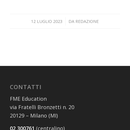
/
12 LUGLIO 2023
DA
REDAZIONE
CONTATTI
FME Education
via Fratelli Bronzetti n. 20
20129 – Milano (MI)
02 300761
(centralino)