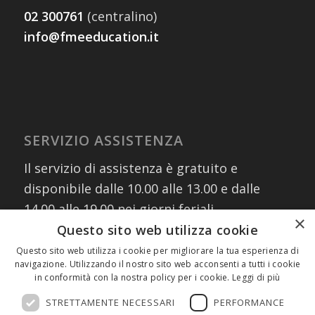
02 300761
(centralino)
info@fmeeducation.it
SERVIZIO ASSISTENZA
Il servizio di assistenza è gratuito e
disponibile dalle 10.00 alle 13.00 e dalle
14.00 alle 19.00 nei giorni feriali
×
contattando i numeri:
Questo sito web utilizza cookie
02 30076303
Questo sito web utilizza i cookie per migliorare la tua esperienza di
navigazione. Utilizzando il nostro sito web acconsenti a tutti i cookie
327 8882745
(assistenza WhatsApp)
in conformità con la nostra policy per i cookie.
Leggi di più
oppure scrivendo a:
info@fmeeducation.it
STRETTAMENTE NECESSARI
PERFORMANCE