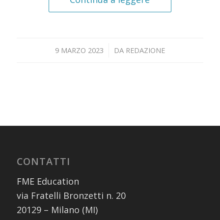
/
9 MARZO 2023
DA
REDAZIONE
CONTATTI
FME Education
via Fratelli Bronzetti n. 20
20129 – Milano (MI)