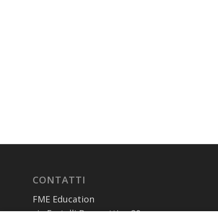
CONTATTI
FME Education
via Fratelli Bronzetti n. 20