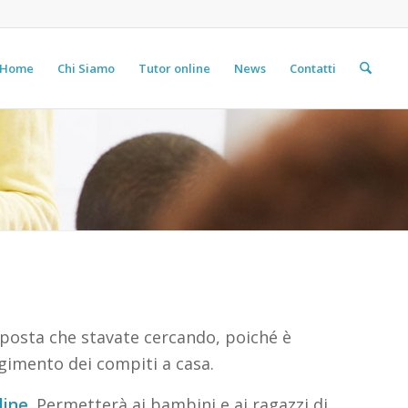
Home
Chi Siamo
Tutor online
News
Contatti
sposta che stavate cercando, poiché è
lgimento dei compiti a casa.
line
. Permetterà ai bambini e ai ragazzi di