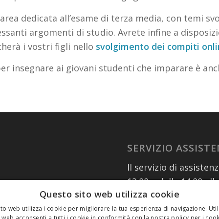
area dedicata all’esame di terza media, con temi svol
eressanti argomenti di studio. Avrete infine a dispos
herà i vostri figli nello
svolgimento dei compiti onl
per insegnare ai giovani studenti che imparare è anc
SERVIZIO ASSIST
Il servizio di assisten
13.00 e dalle 14.00 all
Questo sito web utilizza cookie
numeri:
02 30076303
to web utilizza i cookie per migliorare la tua esperienza di navigazione. Util
 web acconsenti a tutti i cookie in conformità con la nostra policy per i coo