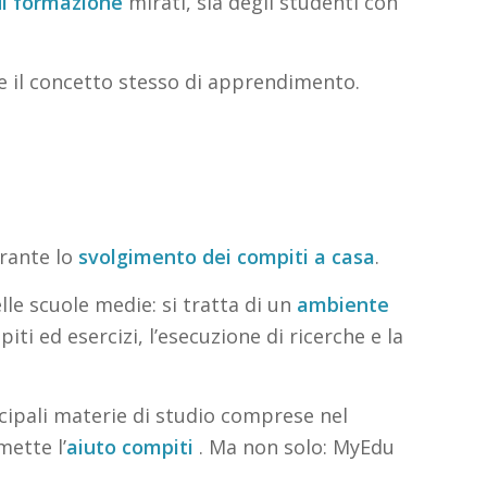
di formazione
mirati, sia degli studenti con
are il concetto stesso di apprendimento.
urante lo
svolgimento dei compiti a casa
.
le scuole medie: si tratta di un
ambiente
ti ed esercizi, l’esecuzione di ricerche e la
ncipali materie di studio comprese nel
ette l’
aiuto compiti
. Ma non solo: MyEdu