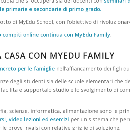
scuola che si occuperà sia dei docenti con
seminari 
ole primarie e secondarie di primo grado.
 motto di MyEdu School, con l’obiettivo di rivoluzion
to compiti online continua con MyEdu Family
.
A CASA CON MYEDU FAMILY
ncreto per le famiglie
nell’affiancamento dei figli d
ze degli studenti sia delle scuole elementari che del
 facilita e supportalo studio e lo svolgimento di compi
afia, scienze, informatica, alimentazione sono le pri
rsi, video lezioni ed esercizi
per un sistema che perm
le prove Invalsi con relative griglie di soluzione.