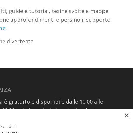
ti, guide e tutorial, tesine svolte e mappe
izione approfondimenti e persino il supporto
ine
.
he divertente.
ENZA
za è gratuito e disponibile dalle 10.00 alle
e 19.00 nei giorni feriali contattando i
×
izzando il
kie.
Leggi di