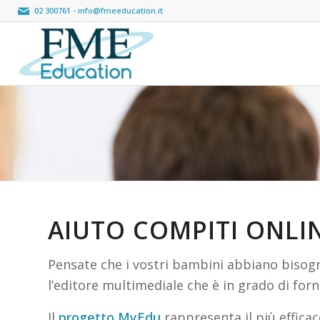
02 300761
-
info@fmeeducation.it
AIUTO COMPITI ONLI
Pensate che i vostri bambini abbiano bisog
l’editore multimediale che è in grado di forn
Il
progetto MyEdu
rappresenta il più effica