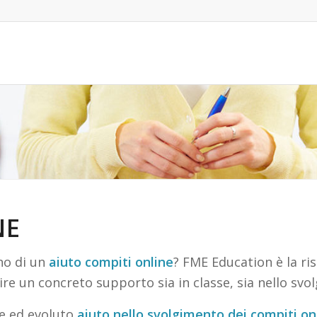
NE
no di un
aiuto compiti online
? FME Education è la ri
ire un concreto supporto sia in classe, sia nello svo
ce ed evoluto
aiuto nello svolgimento dei compiti on