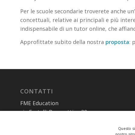
Per le scuole secondarie troverete anche un’
concettuali, relative ai principali e più int
indispensabile di un tutor online, che affianc
Approfittate subito della nostra
proposta
: 
CONTATTI
FME Education
via Fratelli Bronzetti n. 20
20129 – Milano (MI)
Questo si
02 300761
(centralino)
nostro sito