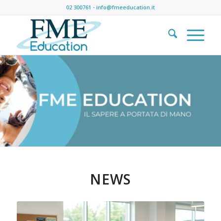
02 300761
-
info@fmeeducation.it
NEWS