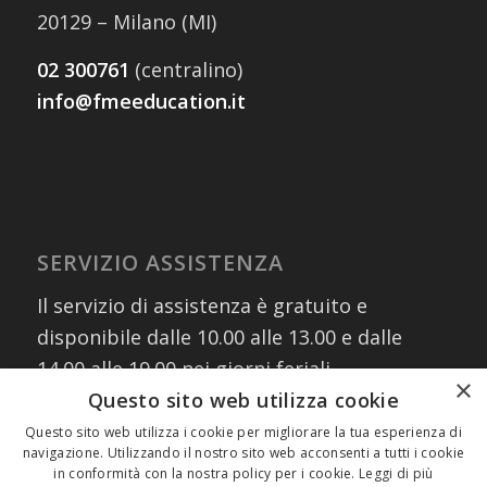
20129 – Milano (MI)
02 300761
(centralino)
info@fmeeducation.it
SERVIZIO ASSISTENZA
Il servizio di assistenza è gratuito e
disponibile dalle 10.00 alle 13.00 e dalle
14.00 alle 19.00 nei giorni feriali
×
contattando i numeri:
Questo sito web utilizza cookie
02 30076303
Questo sito web utilizza i cookie per migliorare la tua esperienza di
navigazione. Utilizzando il nostro sito web acconsenti a tutti i cookie
327 8882745
(assistenza WhatsApp)
in conformità con la nostra policy per i cookie.
Leggi di più