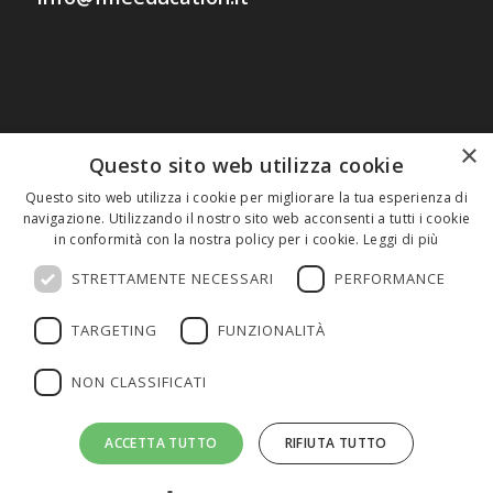
×
SERVIZIO ASSISTENZA
Questo sito web utilizza cookie
Questo sito web utilizza i cookie per migliorare la tua esperienza di
Il servizio di assistenza è gratuito e
navigazione. Utilizzando il nostro sito web acconsenti a tutti i cookie
disponibile dalle 10.00 alle 13.00 e dalle
in conformità con la nostra policy per i cookie.
Leggi di più
14.00 alle 19.00 nei giorni feriali
STRETTAMENTE NECESSARI
PERFORMANCE
contattando i numeri:
02 30076303
TARGETING
FUNZIONALITÀ
327 8882745
(assistenza WhatsApp)
NON CLASSIFICATI
oppure scrivendo a:
info@fmeeducation.it
ACCETTA TUTTO
RIFIUTA TUTTO