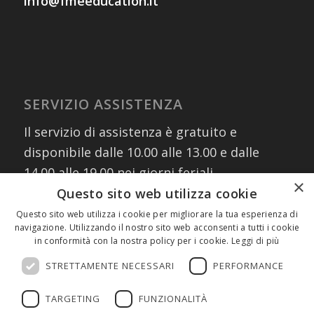
info@fmeeducation.it
SERVIZIO ASSISTENZA
Il servizio di assistenza è gratuito e
disponibile dalle 10.00 alle 13.00 e dalle
14.00 alle 19.00 nei giorni feriali
×
contattando i numeri:
Questo sito web utilizza cookie
02 30076303
Questo sito web utilizza i cookie per migliorare la tua esperienza di
navigazione. Utilizzando il nostro sito web acconsenti a tutti i cookie
327 8882745
(assistenza WhatsApp)
in conformità con la nostra policy per i cookie.
Leggi di più
oppure scrivendo a:
info@fmeeducation.it
STRETTAMENTE NECESSARI
PERFORMANCE
TARGETING
FUNZIONALITÀ