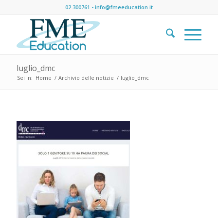
02 300761
-
info@fmeeducation.it
luglio_dmc
Sei in:
Home
/
Archivio delle notizie
/
luglio_dmc