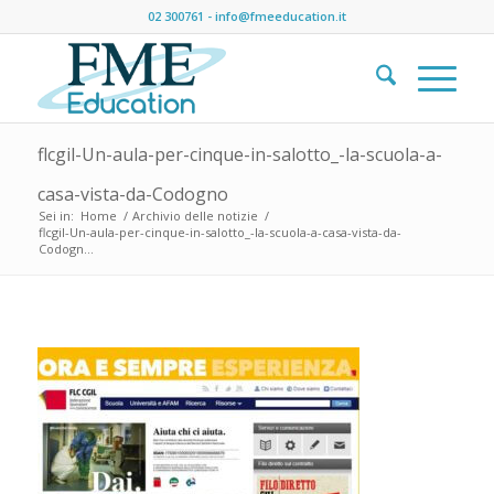
02 300761
-
info@fmeeducation.it
flcgil-Un-aula-per-cinque-in-salotto_-la-scuola-a-
casa-vista-da-Codogno
Sei in:
Home
/
Archivio delle notizie
/
flcgil-Un-aula-per-cinque-in-salotto_-la-scuola-a-casa-vista-da-
Codogn...