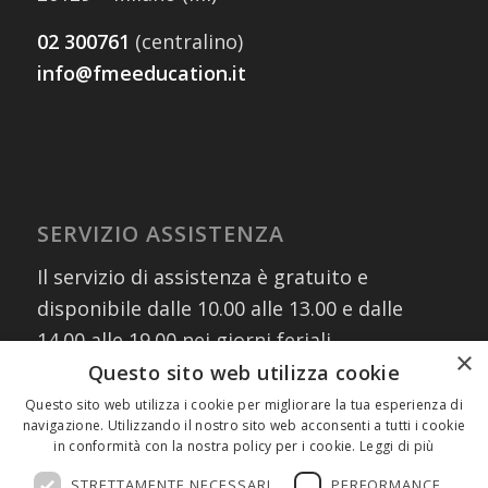
02 300761
(centralino)
info@fmeeducation.it
SERVIZIO ASSISTENZA
Il servizio di assistenza è gratuito e
disponibile dalle 10.00 alle 13.00 e dalle
14.00 alle 19.00 nei giorni feriali
×
contattando i numeri:
Questo sito web utilizza cookie
02 30076303
Questo sito web utilizza i cookie per migliorare la tua esperienza di
navigazione. Utilizzando il nostro sito web acconsenti a tutti i cookie
327 8882745
(assistenza WhatsApp)
in conformità con la nostra policy per i cookie.
Leggi di più
oppure scrivendo a:
info@fmeeducation.it
STRETTAMENTE NECESSARI
PERFORMANCE