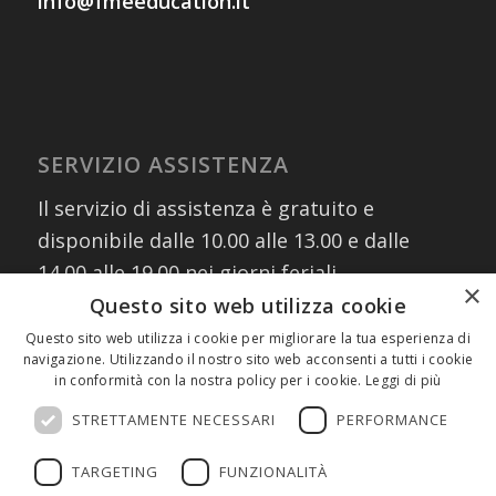
info@fmeeducation.it
SERVIZIO ASSISTENZA
Il servizio di assistenza è gratuito e
disponibile dalle 10.00 alle 13.00 e dalle
14.00 alle 19.00 nei giorni feriali
×
contattando i numeri:
Questo sito web utilizza cookie
02 30076303
Questo sito web utilizza i cookie per migliorare la tua esperienza di
navigazione. Utilizzando il nostro sito web acconsenti a tutti i cookie
327 8882745
(assistenza WhatsApp)
in conformità con la nostra policy per i cookie.
Leggi di più
oppure scrivendo a:
info@fmeeducation.it
STRETTAMENTE NECESSARI
PERFORMANCE
TARGETING
FUNZIONALITÀ