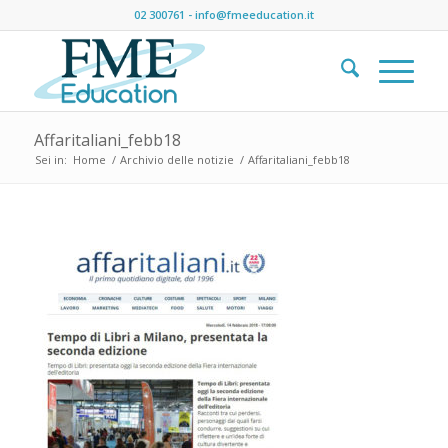
02 300761
-
info@fmeeducation.it
Affaritaliani_febb18
Sei in:
Home
/
Archivio delle notizie
/
Affaritaliani_febb18