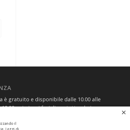
ENZA
za è gratuito e disponibile dalle 10.00 alle
e 19.00 nei giorni feriali contattando i
×
izzando il
kie.
Leggi di