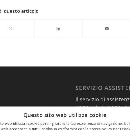
di questo articolo
SERVIZIO ASSIST
Il servizio di assisten
13.00 e dalle 14.00 all
Questo sito web utilizza cookie
numeri:
02 30076303
to web utilizza i cookie per migliorare la tua esperienza di navigazione. Util
 web acconsenti a tutti i cookie in conformità con la nostra policy per i coo