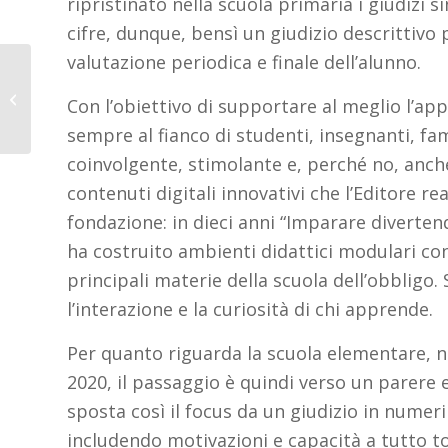
ripristinato nella scuola primaria i giudizi s
cifre, dunque, bensì un giudizio descrittivo p
valutazione periodica e finale dell’alunno.
Comunicazione
Aumentativa e
Con l’obiettivo di supportare al meglio l’a
Alternativa (CAA) e
sempre al fianco di studenti, insegnanti, fam
tecnologia: il focus di
FME...
coinvolgente, stimolante e, perché no, anch
contenuti digitali innovativi che l’Editore re
fondazione: in dieci anni “Imparare divertend
ha costruito ambienti didattici modulari con l
principali materie della scuola dell’obbligo
l’interazione e la curiosità di chi apprende.
Per quanto riguarda la scuola elementare, ne
2020, il passaggio è quindi verso un parere 
sposta così il focus da un giudizio in numer
includendo motivazioni e capacità a tutto ton