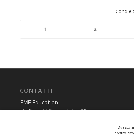
Condivi
CONTATTI
FME Education
via Fratelli Bronzetti n. 20
20129 – Milano (MI)
Questo si
02 300761
(centralino)
nostro sito