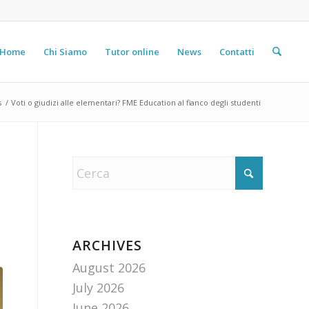
Home
Chi Siamo
Tutor online
News
Contatti
s
/
Voti o giudizi alle elementari? FME Education al fianco degli studenti
ARCHIVES
August 2026
July 2026
June 2026