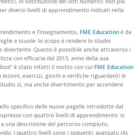
intetici, in sostituzione dei voti numerici: non più
er diversi livelli di apprendimento indicati nella
pprendimento e l’insegnamento,
FME Education
è da
iglie e scuole: lo scopo è rendere lo studio
e divertente. Questo è possibile anche attraverso i
alizza con efficacia dal 2013, anno della sua
osi!” è stato infatti il motto con cui
FME Education
ezioni, esercizi, giochi e verifiche riguardanti le
. Studio sì, ma anche divertimento per accendere
llo specifico delle nuove pagelle introdotte dal
espresso con quattro livelli di apprendimento: si
i a una descrizione del percorso compiuto,
do. I quattro livelli sono i seguenti: avanzato (A),