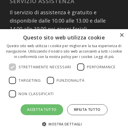
SERVIZIO ASSISTENZA
Il servizio di assistenza è gratuito e
disponibile dalle 10.00 alle 13.00 e dalle
14.00 alle 19.00 nei giorni feriali
×
contattando i numeri:
Questo sito web utilizza cookie
02 30076303
Questo sito web utilizza i cookie per migliorare la tua esperienza di
navigazione. Utilizzando il nostro sito web acconsenti a tutti i cookie
327 8882745
(assistenza WhatsApp)
in conformità con la nostra policy per i cookie.
Leggi di più
oppure scrivendo a:
info@fmeeducation.it
STRETTAMENTE NECESSARI
PERFORMANCE
TARGETING
FUNZIONALITÀ
NON CLASSIFICATI
©2026 FME Education S.p.A. - Tutti i diritti riservati | P.IVA 08233380966
ACCETTA TUTTO
RIFIUTA TUTTO
| Cap.Soc. € 1.000.000 I.V. | REA MI 2011580 |
Privacy Policy
|
Cookie
Policy
MOSTRA DETTAGLI