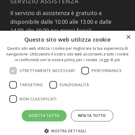
SERVIZIO ASSISTENZA
Il servizio di assistenza è gratuito e
disponibile dalle 10.00 alle 13.00 e dalle
14.00 alle 19.00 nei giorni feriali
×
contattando i numeri:
Questo sito web utilizza cookie
02 30076303
Questo sito web utilizza i cookie per migliorare la tua esperienza di
navigazione. Utilizzando il nostro sito web acconsenti a tutti i cookie
327 8882745
(assistenza WhatsApp)
in conformità con la nostra policy per i cookie.
Leggi di più
oppure scrivendo a:
info@fmeeducation.it
STRETTAMENTE NECESSARI
PERFORMANCE
TARGETING
FUNZIONALITÀ
NON CLASSIFICATI
©2026 FME Education S.p.A. - Tutti i diritti riservati | P.IVA 08233380966
ACCETTA TUTTO
RIFIUTA TUTTO
| Cap.Soc. € 1.000.000 I.V. | REA MI 2011580 |
Privacy Policy
|
Cookie
Policy
MOSTRA DETTAGLI