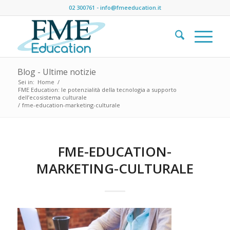
02 300761
-
info@fmeeducation.it
Blog - Ultime notizie
Sei in:
Home
/
FME Education: le potenzialità della tecnologia a supporto
dell’ecosistema culturale
/
fme-education-marketing-culturale
FME-EDUCATION-
MARKETING-CULTURALE