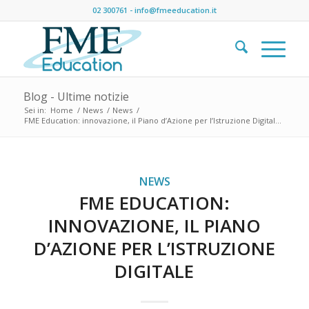
02 300761
-
info@fmeeducation.it
Blog - Ultime notizie
Sei in:
Home
/
News
/
News
/
FME Education: innovazione, il Piano d’Azione per l’Istruzione Digital...
NEWS
FME EDUCATION:
INNOVAZIONE, IL PIANO
D’AZIONE PER L’ISTRUZIONE
DIGITALE