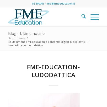
02 300761
-
info@fmeeducation.it
Blog - Ultime notizie
Sei in:
Home
/
Edutainment: FME Education e contenuti digitali ludodidattici
/
fme-education-ludodattica
FME-EDUCATION-
LUDODATTICA