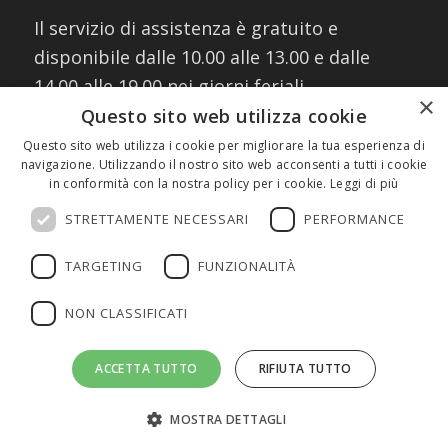
Il servizio di assistenza è gratuito e
disponibile dalle 10.00 alle 13.00 e dalle
14.00 alle 19.00 nei giorni feriali
×
contattando i numeri:
Questo sito web utilizza cookie
02 30076303
Questo sito web utilizza i cookie per migliorare la tua esperienza di
navigazione. Utilizzando il nostro sito web acconsenti a tutti i cookie
327 8882745
(assistenza WhatsApp)
in conformità con la nostra policy per i cookie.
Leggi di più
oppure scrivendo a:
info@fmeeducation.it
STRETTAMENTE NECESSARI
PERFORMANCE
TARGETING
FUNZIONALITÀ
NON CLASSIFICATI
©2026 FME Education S.p.A. - Tutti i diritti riservati | P.IVA 08233380966
ACCETTA TUTTO
RIFIUTA TUTTO
| Cap.Soc. € 1.000.000 I.V. | REA MI 2011580 |
Privacy Policy
|
Cookie
Policy
MOSTRA DETTAGLI
Home
Chi Siamo
Tutor online
News
Contatti