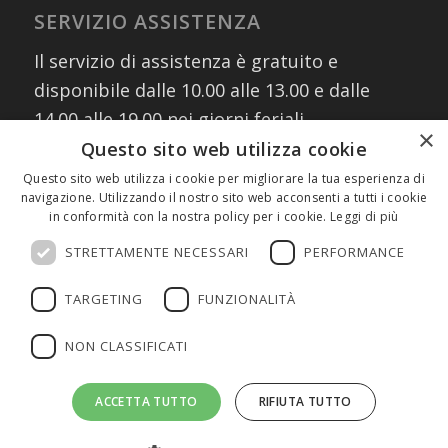
SERVIZIO ASSISTENZA
Il servizio di assistenza è gratuito e
disponibile dalle 10.00 alle 13.00 e dalle
14.00 alle 19.00 nei giorni feriali
×
contattando i numeri:
Questo sito web utilizza cookie
02 30076303
Questo sito web utilizza i cookie per migliorare la tua esperienza di
navigazione. Utilizzando il nostro sito web acconsenti a tutti i cookie
327 8882745
(assistenza WhatsApp)
in conformità con la nostra policy per i cookie.
Leggi di più
oppure scrivendo a:
info@fmeeducation.it
STRETTAMENTE NECESSARI
PERFORMANCE
TARGETING
FUNZIONALITÀ
NON CLASSIFICATI
©2026 FME Education S.p.A. - Tutti i diritti riservati | P.IVA 08233380966
ACCETTA TUTTO
RIFIUTA TUTTO
| Cap.Soc. € 1.000.000 I.V. | REA MI 2011580 |
Privacy Policy
|
Cookie
Policy