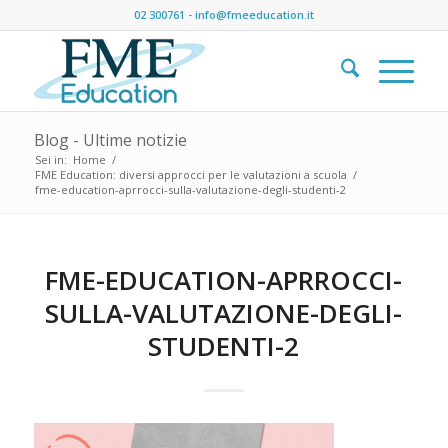
02 300761
-
info@fmeeducation.it
Blog - Ultime notizie
Sei in:
Home
/
FME Education: diversi approcci per le valutazioni a scuola
/
fme-education-aprrocci-sulla-valutazione-degli-studenti-2
FME-EDUCATION-APRROCCI-
SULLA-VALUTAZIONE-DEGLI-
STUDENTI-2