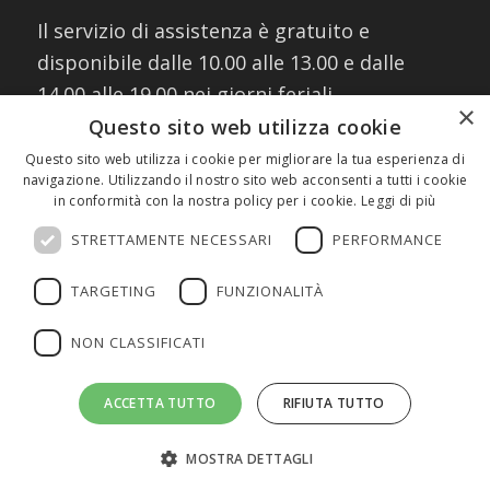
Il servizio di assistenza è gratuito e
disponibile dalle 10.00 alle 13.00 e dalle
14.00 alle 19.00 nei giorni feriali
×
contattando i numeri:
Questo sito web utilizza cookie
02 30076303
Questo sito web utilizza i cookie per migliorare la tua esperienza di
navigazione. Utilizzando il nostro sito web acconsenti a tutti i cookie
327 8882745
(assistenza WhatsApp)
in conformità con la nostra policy per i cookie.
Leggi di più
oppure scrivendo a:
info@fmeeducation.it
STRETTAMENTE NECESSARI
PERFORMANCE
TARGETING
FUNZIONALITÀ
NON CLASSIFICATI
©2026 FME Education S.p.A. - Tutti i diritti riservati | P.IVA 08233380966
ACCETTA TUTTO
RIFIUTA TUTTO
| Cap.Soc. € 1.000.000 I.V. | REA MI 2011580 |
Privacy Policy
|
Cookie
Policy
MOSTRA DETTAGLI
Home
Chi Siamo
Tutor online
News
Contatti