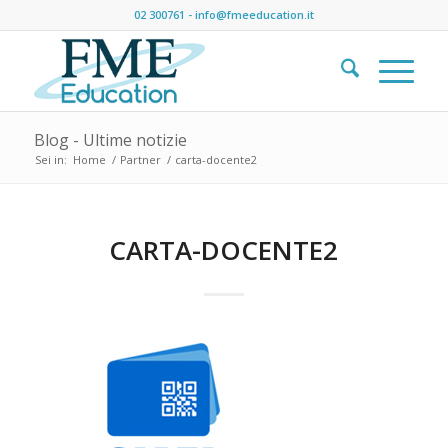
02 300761
-
info@fmeeducation.it
Blog - Ultime notizie
Sei in:
Home
/
Partner
/
carta-docente2
CARTA-DOCENTE2